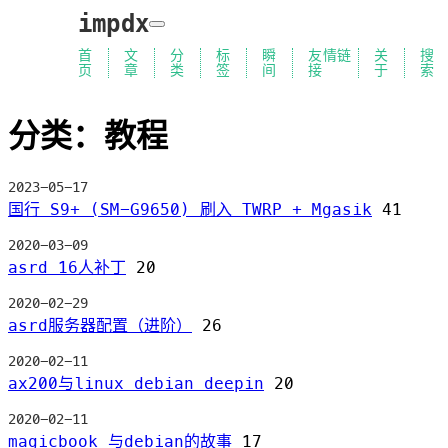
impdx
首
文
分
标
瞬
友情链
关
搜
页
章
类
签
间
接
于
索
分类：教程
2023-05-17
国行 S9+ (SM-G9650) 刷入 TWRP + Mgasik
41
2020-03-09
asrd 16人补丁
20
2020-02-29
asrd服务器配置（进阶）
26
2020-02-11
ax200与linux debian deepin
20
2020-02-11
magicbook 与debian的故事
17