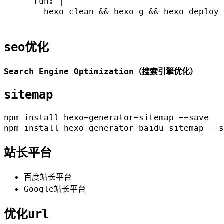
      run: |

        hexo clean && hexo g && hexo deploy

seo优化
Search Engine Optimization（搜索引擎优化）
sitemap
npm install hexo-generator-sitemap --save

站长平台
百度站长平台
Google站长平台
优化url