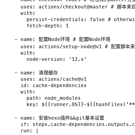
      uses: actions/checkout@master # 脚本来自 
      with:

        persist-credentials: false # otherwi
        fetch-depth: 1

    - name: 配置Node环境 # 配置Node环境

      uses: actions/setup-node@v1 # 配置脚本来自
      with:

        node-version: '12.x'

    - name: 清理缓存

      uses: actions/cache@v1

      id: cache-dependencies

      with:

        path: node_modules

        key: ${{runner.OS}}-${{hashFiles('**
    - name: 安装hexo插件&&git基本设置

      if: steps.cache-dependencies.outputs.c
      run: |
