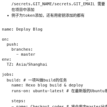
/secrets.GIT_NAME/secrets.GIT_EMAIL 需要
在项目中添加
例子为token添加，还有用密钥添加的都有
name: Deploy Blog

on:

  push:

    branches:

      - master

env:

  TZ: Asia/Shanghai

jobs:

  build: # 一项叫做build的任务

    name: Hexo blog build & deploy

    runs-on: ubuntu-latest # 在最新版的Ubunt
    steps:

    - name: Checkout codes # 将仓库内mast