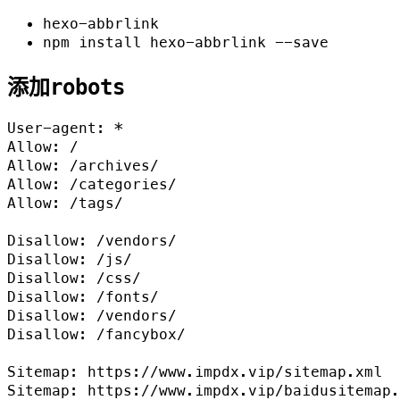
hexo-abbrlink
npm install hexo-abbrlink --save
添加robots
User-agent: *

Allow: /

Allow: /archives/

Allow: /categories/

Allow: /tags/

Disallow: /vendors/

Disallow: /js/

Disallow: /css/

Disallow: /fonts/

Disallow: /vendors/

Disallow: /fancybox/

Sitemap: https://www.impdx.vip/sitemap.xml

Sitemap: https://www.impdx.vip/baidusitemap.