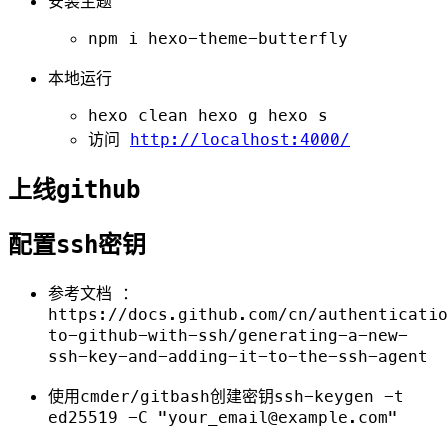
安装主题
npm i hexo-theme-butterfly
本地运行
hexo clean
hexo g
hexo s
访问
http://localhost:4000/
上线github
配置ssh密钥
参考文档 ：
https://docs.github.com/cn/authenticatio
to-github-with-ssh/generating-a-new-
ssh-key-and-adding-it-to-the-ssh-agent
使用cmder/gitbash创建密钥
ssh-keygen -t
ed25519 -C "your_email@example.com"