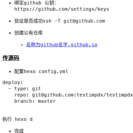
绑定github 公钥：
https://github.com/settings/keys
验证是否成功
ssh -T git@github.com
创建公有仓库
名称为github名字.github.io
传源码
配置hexo config.yml
deploy:

  - type: git

    repo: git@github.com:testimpdx/testimpdx
    branch: master

执行
hexo d
完成