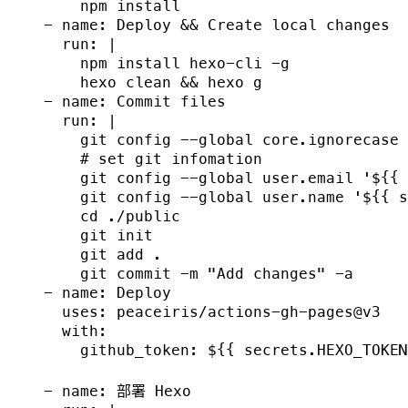
        npm install

    - name: Deploy && Create local changes

      run: |

        npm install hexo-cli -g

        hexo clean && hexo g

    - name: Commit files

      run: |

        git config --global core.ignorecase 
        # set git infomation

        git config --global user.email '${{ 
        git config --global user.name '${{ s
        cd ./public

        git init

        git add .

        git commit -m "Add changes" -a

    - name: Deploy

      uses: peaceiris/actions-gh-pages@v3

      with:

        github_token: ${{ secrets.HEXO_TOKEN
    - name: 部署 Hexo
