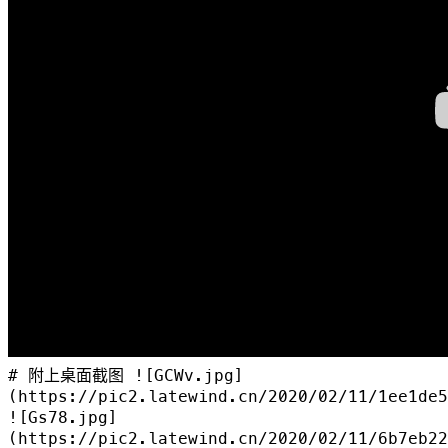
# 附上桌面截图 ![GCWv.jpg]
(https://pic2.latewind.cn/2020/02/11/1ee1de5
![Gs78.jpg]
(https://pic2.latewind.cn/2020/02/11/6b7eb22