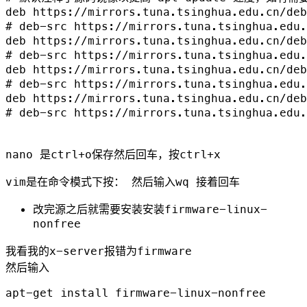
deb https://mirrors.tuna.tsinghua.edu.cn/deb
# deb-src https://mirrors.tuna.tsinghua.edu.
deb https://mirrors.tuna.tsinghua.edu.cn/deb
# deb-src https://mirrors.tuna.tsinghua.edu.
deb https://mirrors.tuna.tsinghua.edu.cn/deb
# deb-src https://mirrors.tuna.tsinghua.edu.
deb https://mirrors.tuna.tsinghua.edu.cn/deb
# deb-src https://mirrors.tuna.tsinghua.edu.
nano 是ctrl+o保存然后回车，按ctrl+x
vim是在命令模式下按： 然后输入wq 接着回车
改完源之后就需要安装安装firmware-linux-
nonfree
我看我的x-server报错为firmware
然后输入