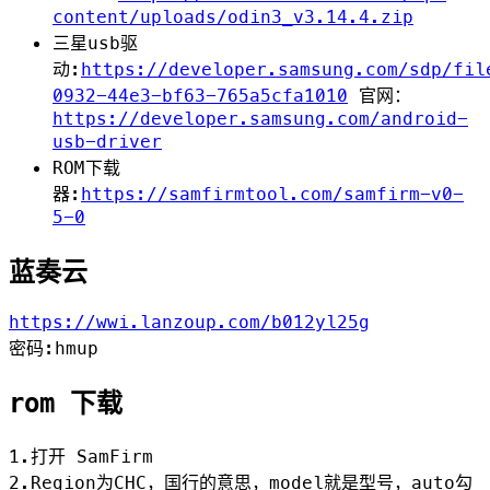
content/uploads/odin3_v3.14.4.zip
三星usb驱
动:
https://developer.samsung.com/sdp/fil
0932-44e3-bf63-765a5cfa1010
官网：
https://developer.samsung.com/android-
usb-driver
ROM下载
器:
https://samfirmtool.com/samfirm-v0-
5-0
蓝奏云
https://wwi.lanzoup.com/b012yl25g
密码:hmup
rom 下载
1.打开 SamFirm
2.Region为CHC，国行的意思，model就是型号，auto勾