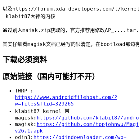
以及https://forum.xda-developers.com/t/kernel
 klabit87大神的内核

通过刷入maisk.zip获取的，官方推荐用修改AP_....ta
下载必须资料
原始链接（国内可能打不开）
TWRP :
https://www.androidfilehost.com/?
w=files&flid=329265
klabit87 kernel 带
magisk:
https://github.com/klabit87/andro
magisk:
https://github.com/topjohnwu/Magi
v26.1.apk
odin3:
https://odindownloader.com/wp-