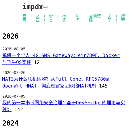
impdx
首
文
分
标
瞬
友情链
关
搜
页
章
类
签
间
接
于
索
2026
2026-08-05
拆解一个个人 4G SMS Gateway：Air780E、Docker
与飞牛OS实践
12
2026-07-26
NAT3为什么联机困难？从Full Cone、RFC5780到
OpenWrt HNAT，彻底理解家庭网络NAT机制
145
2026-07-09
我的第一本书《网络安全治理：基于DevSecOps的理论与实
践》
142
2024