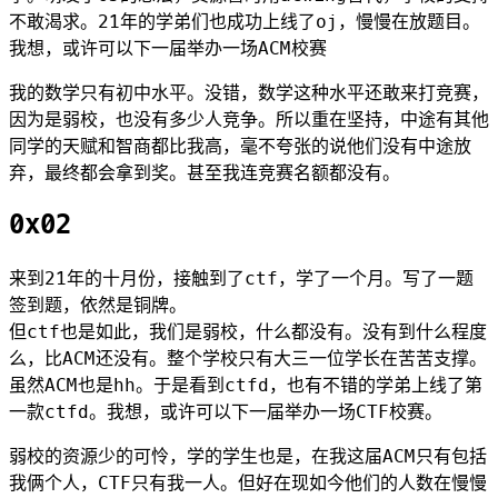
不敢渴求。21年的学弟们也成功上线了oj，慢慢在放题目。
我想，或许可以下一届举办一场ACM校赛
我的数学只有初中水平。没错，数学这种水平还敢来打竞赛，
因为是弱校，也没有多少人竞争。所以重在坚持，中途有其他
同学的天赋和智商都比我高，毫不夸张的说他们没有中途放
弃，最终都会拿到奖。甚至我连竞赛名额都没有。
0x02
来到21年的十月份，接触到了ctf，学了一个月。写了一题
签到题，依然是铜牌。
但ctf也是如此，我们是弱校，什么都没有。没有到什么程度
么，比ACM还没有。整个学校只有大三一位学长在苦苦支撑。
虽然ACM也是hh。于是看到ctfd，也有不错的学弟上线了第
一款ctfd。我想，或许可以下一届举办一场CTF校赛。
弱校的资源少的可怜，学的学生也是，在我这届ACM只有包括
我俩个人，CTF只有我一人。但好在现如今他们的人数在慢慢