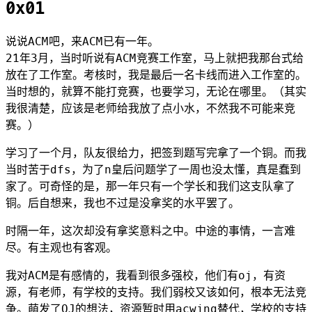
0x01
说说ACM吧，来ACM已有一年。
21年3月，当时听说有ACM竞赛工作室，马上就把我那台式给
放在了工作室。考核时，我是最后一名卡线而进入工作室的。
当时想的，就算不能打竞赛，也要学习，无论在哪里。（其实
我很清楚，应该是老师给我放了点小水，不然我不可能来竞
赛。）
学习了一个月，队友很给力，把签到题写完拿了一个铜。而我
当时苦于dfs，为了n皇后问题学了一周也没太懂，真是蠢到
家了。可奇怪的是，那一年只有一个学长和我们这支队拿了
铜。后自想来，我也不过是没拿奖的水平罢了。
时隔一年，这次却没有拿奖意料之中。中途的事情，一言难
尽。有主观也有客观。
我对ACM是有感情的，我看到很多强校，他们有oj，有资
源，有老师，有学校的支持。我们弱校又该如何，根本无法竞
争。萌发了OJ的想法，资源暂时用acwing替代，学校的支持