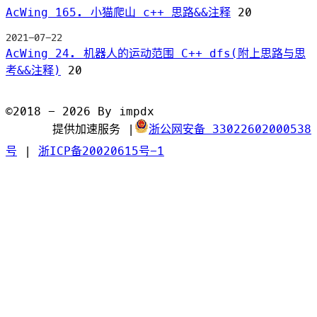
AcWing 165. 小猫爬山 c++ 思路&&注释
20
2021-07-22
AcWing 24. 机器人的运动范围 C++ dfs(附上思路与思
考&&注释)
20
©2018 - 2026 By impdx
提供加速服务
|
浙公网安备 33022602000538
号
|
浙ICP备20020615号-1