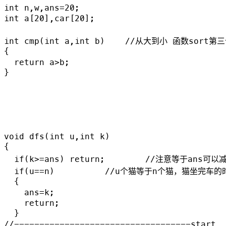
int n,w,ans=20;

int a[20],car[20];

int cmp(int a,int b)    //从大到小 函数sort第
{

  return a>b;

}

void dfs(int u,int k)

{

  if(k>=ans) return;        //注意等于ans
  if(u==n)          //u个猫等于n个猫，猫坐完车的
  {

    ans=k;          

    return;

  }

//-----------------------------------start
