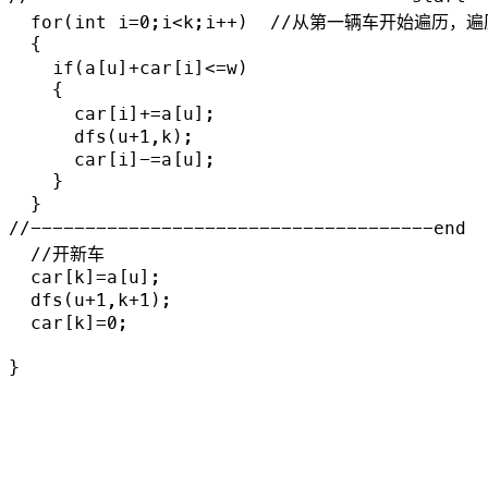
  for(int i=0;i<k;i++)  //从第一辆车开始遍
  {

    if(a[u]+car[i]<=w)

    {

      car[i]+=a[u];

      dfs(u+1,k);

      car[i]-=a[u];

    }

  }

//-------------------------------------end

  //开新车

  car[k]=a[u];

  dfs(u+1,k+1);

  car[k]=0;

}
