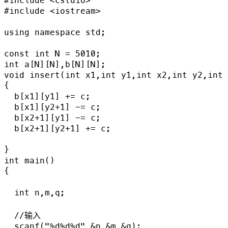
#include <cstdio>

#include <iostream>

using namespace std;

const int N = 5010;

int a[N][N],b[N][N];

void insert(int x1,int y1,int x2,int y2,int 
{

  b[x1][y1] += c;

  b[x1][y2+1] -= c;

  b[x2+1][y1] -= c;

  b[x2+1][y2+1] += c;

}

int main()

{

  int n,m,q;

  //输入

  scanf("%d%d%d",&n,&m,&q);
