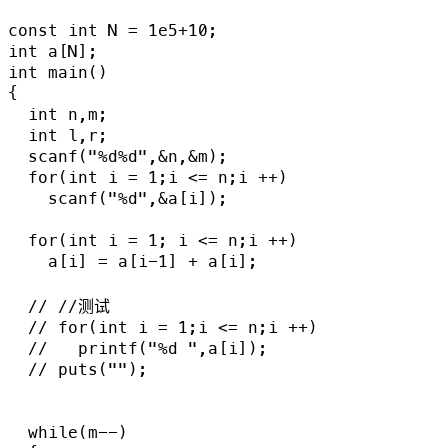
const int N = 1e5+10;

int a[N];

int main()

{

  int n,m;

  int l,r;

  scanf("%d%d",&n,&m);

  for(int i = 1;i <= n;i ++)

    scanf("%d",&a[i]);

  for(int i = 1; i <= n;i ++)

    a[i] = a[i-1] + a[i];

  // //测试

  // for(int i = 1;i <= n;i ++)

  //   printf("%d ",a[i]);

  // puts("");

  while(m--)
