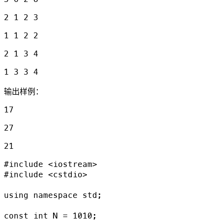
2 1 2 3
1 1 2 2
2 1 3 4
1 3 3 4
输出样例：
17
27
21
#include <iostream>

#include <cstdio>

using namespace std;

const int N = 1010;
