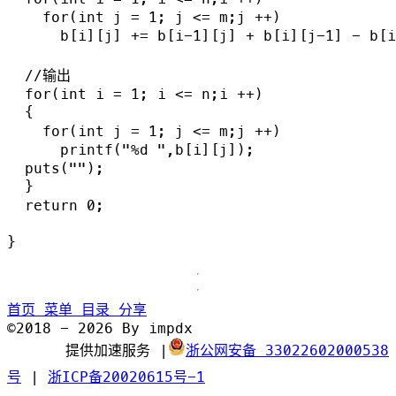
    for(int j = 1; j <= m;j ++)

      b[i][j] += b[i-1][j] + b[i][j-1] - b[i
  //输出

  for(int i = 1; i <= n;i ++)

  {

    for(int j = 1; j <= m;j ++)

      printf("%d ",b[i][j]);

  puts("");

  }

  return 0;

首页
菜单
目录
分享
©2018 - 2026 By impdx
提供加速服务
|
浙公网安备 33022602000538
号
|
浙ICP备20020615号-1