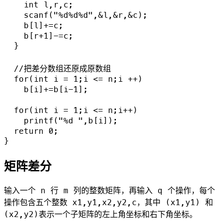
    int l,r,c;

    scanf("%d%d%d",&l,&r,&c);

    b[l]+=c;

    b[r+1]-=c;

  }

  //把差分数组还原成原数组

  for(int i = 1;i <= n;i ++)

    b[i]+=b[i-1];

  for(int i = 1;i <= n;i++)

    printf("%d ",b[i]);

  return 0;

矩阵差分
输入一个 n 行 m 列的整数矩阵，再输入 q 个操作，每个
操作包含五个整数 x1,y1,x2,y2,c，其中 (x1,y1) 和
(x2,y2)表示一个子矩阵的左上角坐标和右下角坐标。