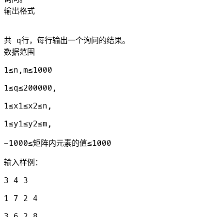
输出格式
共 q行，每行输出一个询问的结果。
数据范围
1≤n,m≤1000
1≤q≤200000,
1≤x1≤x2≤n,
1≤y1≤y2≤m,
−1000≤矩阵内元素的值≤1000
输入样例：
3 4 3
1 7 2 4
3 6 2 8