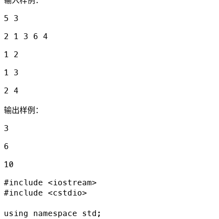
输入样例：
5 3
2 1 3 6 4
1 2
1 3
2 4
输出样例：
3
6
10
#include <iostream>

#include <cstdio>

using namespace std;
