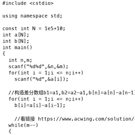
#include <cstdio>

using namespace std;

const int N = 1e5+10;

int a[N];

int b[N];

int main()

{

  int n,m;

  scanf("%d%d",&n,&m);

  for(int i = 1;i <= n;i++)

    scanf("%d",&a[i]);

  //构造差分数组b1=a1,b2=a2-a1,b[n]=a[n]-a[n-1]
  for(int i = 1;i <= n;i++)

    b[i]=a[i]-a[i-1];

    //看链接 https://www.acwing.com/solution/c
  while(m--)

  {
