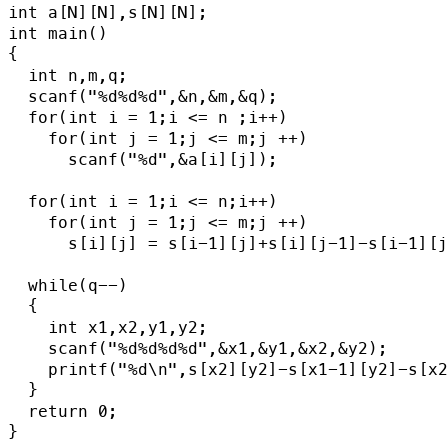
int a[N][N],s[N][N];

int main()

{

  int n,m,q;

  scanf("%d%d%d",&n,&m,&q);

  for(int i = 1;i <= n ;i++)

    for(int j = 1;j <= m;j ++)

      scanf("%d",&a[i][j]);

  for(int i = 1;i <= n;i++)

    for(int j = 1;j <= m;j ++)

      s[i][j] = s[i-1][j]+s[i][j-1]-s[i-1][j
  while(q--)

  {

    int x1,x2,y1,y2;

    scanf("%d%d%d%d",&x1,&y1,&x2,&y2);

    printf("%d\n",s[x2][y2]-s[x1-1][y2]-s[x2
  }

  return 0;
