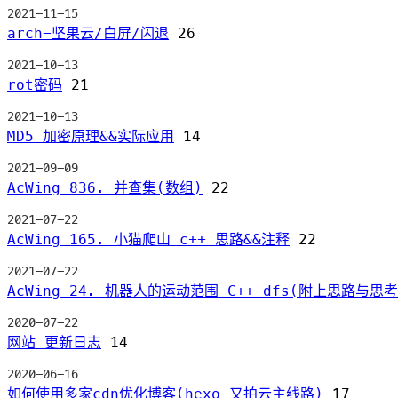
2021-11-15
arch-坚果云/白屏/闪退
26
2021-10-13
rot密码
21
2021-10-13
MD5 加密原理&&实际应用
14
2021-09-09
AcWing 836. 并查集(数组)
22
2021-07-22
AcWing 165. 小猫爬山 c++ 思路&&注释
22
2021-07-22
AcWing 24. 机器人的运动范围 C++ dfs(附上思路与思考
2020-07-22
网站 更新日志
14
2020-06-16
如何使用多家cdn优化博客(hexo 又拍云主线路)
17