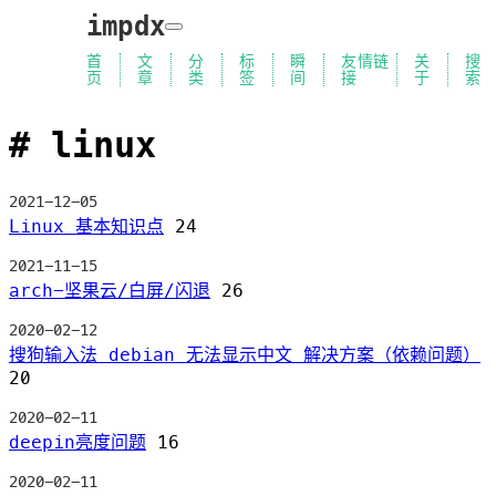
impdx
首
文
分
标
瞬
友情链
关
搜
页
章
类
签
间
接
于
索
linux
2021-12-05
Linux 基本知识点
24
2021-11-15
arch-坚果云/白屏/闪退
26
2020-02-12
搜狗输入法 debian 无法显示中文 解决方案（依赖问题）
20
2020-02-11
deepin亮度问题
16
2020-02-11