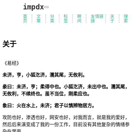
impdx
首
文
分
标
瞬
友情链
关
搜
页
章
类
签
间
接
于
索
关于
《易经》
未济，亨，小狐汔济，濡其尾，无攸利。
彖曰：未济，亨；柔得中也。小狐汔济，未出中也。濡其尾，
无攸利，不续终也。虽不当位，刚柔应也。
象曰：火在水上，未济；君子以慎辨物居方。
攻防也好，渗透也好，网安也好，对我而言，就是我的爱好，
然后后来演变成了我的一份工作，目前没有其他复杂的情绪参
杂在里面。