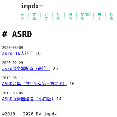
impdx
首
文
分
标
瞬
友情链
关
搜
页
章
类
签
间
接
于
索
ASRD
2020-03-09
asrd 16人补丁
16
2020-02-29
asrd服务器配置（进阶）
26
2019-05-11
ASRD合集（包括所有第三方地图）
10
2019-03-05
ASRD服务器建设 (小白版)
14
©2018 - 2026 By impdx