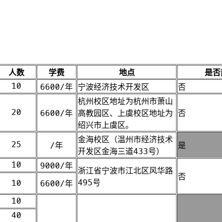
人数
学费
地点
是否
10
6600/年
宁波经济技术开发区
否
杭州校区地址为杭州市萧山
20
6600/年
高教园区、上虞校区地址为
否
绍兴市上虞区。
金海校区（温州市经济技术
25
/年
是
开发区金海三道433号）
10
9000/年
浙江省宁波市江北区风华路
否
495号
10
6600/年
10
40