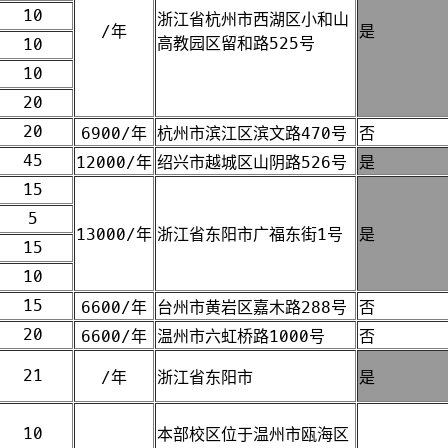
10
浙江省杭州市西湖区小和山
/年
是
高教园区留和路525号
10
10
20
20
6900/年
杭州市滨江区滨文路470号
否
45
12000/年
绍兴市越城区山阴路526号
是
15
5
13000/年
浙江省东阳市广福东街1号
是
15
10
15
6600/年
台州市黄岩区嘉木路288号
否
20
6600/年
温州市六虹桥路1000号
否
21
/年
浙江省东阳市
是
10
本部校区位于温州市瓯海区